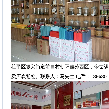
茌平区振兴街道前曹村朝阳佳苑西区，今世缘
卖店欢迎您。联系人：马先生 电话：13963015