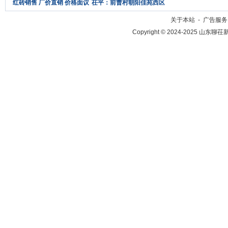
红砖销售 厂价直销 价格面议
茌平：前曹村朝阳佳苑西区
今世缘酒国缘茶园茗茶专卖
关于本站
-
广告服务
Copyright © 2024-2025 