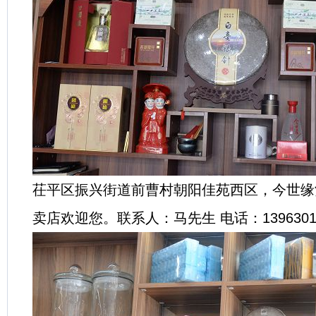
茌平区振兴街道前曹村朝阳佳苑西区，今世缘
卖店欢迎您。联系人：马先生 电话：13963015