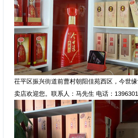
茌平区振兴街道前曹村朝阳佳苑西区，今世缘
卖店欢迎您。联系人：马先生 电话：13963015