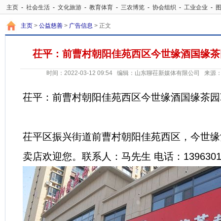
主页
-
社会生活
-
文化旅游
-
教育体育
-
三农博览
-
协会组织
-
工业企业
-
告信息
-
交通运输
主页
>
公益慈善
>
广告信息
> 正文
茌平：前曹村朝阳佳苑西区今世缘酒国缘茶
时间：2022-03-12 09:54 编辑：山东聊茌新媒体有限公司 
茌平：前曹村朝阳佳苑西区今世缘酒国缘茶
茌平区振兴街道前曹村朝阳佳苑西区，今世缘
卖店欢迎您。联系人：马先生 电话：13963015