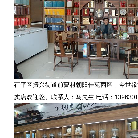
茌平区振兴街道前曹村朝阳佳苑西区，今世缘
卖店欢迎您。联系人：马先生 电话：13963015